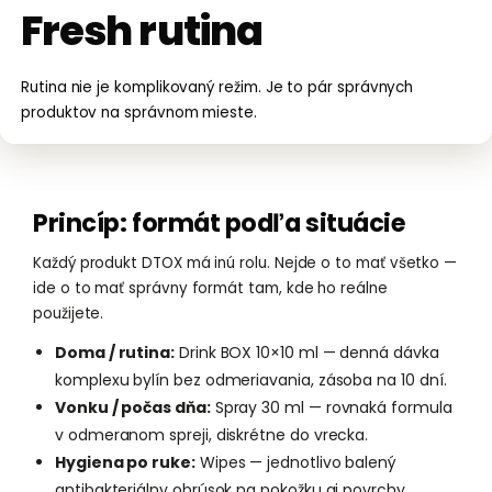
Fresh rutina
Rutina nie je komplikovaný režim. Je to pár správnych
produktov na správnom mieste.
Princíp: formát podľa situácie
Každý produkt DTOX má inú rolu. Nejde o to mať všetko —
ide o to mať správny formát tam, kde ho reálne
použijete.
Doma / rutina:
Drink BOX 10×10 ml — denná dávka
komplexu bylín bez odmeriavania, zásoba na 10 dní.
Vonku / počas dňa:
Spray 30 ml — rovnaká formula
v odmeranom spreji, diskrétne do vrecka.
Hygiena po ruke:
Wipes — jednotlivo balený
antibakteriálny obrúsok na pokožku aj povrchy.