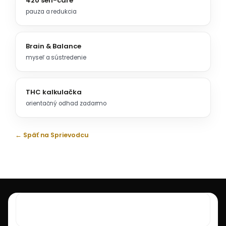
420 self-care
pauza a redukcia
Brain & Balance
myseľ a sústredenie
THC kalkulačka
orientačný odhad zadarmo
← Späť na Sprievodcu