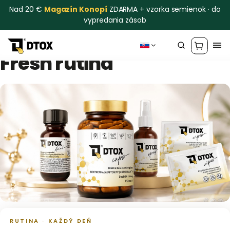
Nad 20 €
Magazín Konopí
ZDARMA + vzorka semienok · do
vypredania zásob
Fresh rutina
RUTINA · KAŽDÝ DEŇ