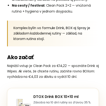
Na cesty / festival:
Clean Pack 2+2 — vnútorná
rutina + hygiena v jednom doypacku.
Komplex bylín vo formule Drink, BOX aj Spray je
základom každodennej rutiny — základ, na
ktorom rutina stojí.
Ako začať
Najnižší vstup je Clean Pack za €14,22 — spoznáte Drink aj
Wipes. Ak viete, že chcete rutinu, začnite rovno BOXom:
vychádza na €4,03 za dávku a vydrží 10 dní.
DTOX Drink BOX 10×10 ml
Zásoba na 10 dní rutiny so zľavou 35 %.