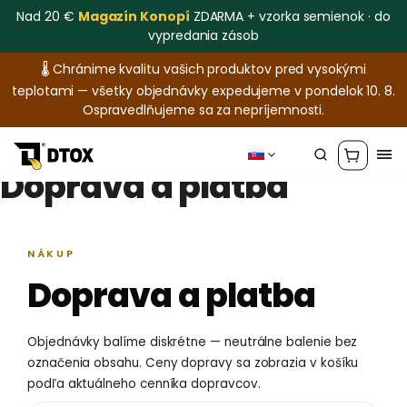
Nad 20 €
Magazín Konopí
ZDARMA + vzorka semienok · do
vypredania zásob
🌡️ Chránime kvalitu vašich produktov pred vysokými
teplotami — všetky objednávky expedujeme v pondelok 10. 8.
Ospravedlňujeme sa za nepríjemnosti.
Doprava a platba
NÁKUP
Doprava a platba
Objednávky balíme diskrétne — neutrálne balenie bez
označenia obsahu. Ceny dopravy sa zobrazia v košíku
podľa aktuálneho cenníka dopravcov.