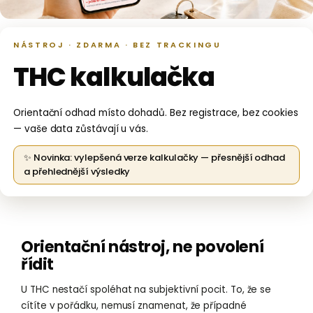
NÁSTROJ · ZDARMA · BEZ TRACKINGU
THC kalkulačka
Orientační odhad místo dohadů. Bez registrace, bez cookies
— vaše data zůstávají u vás.
✨ Novinka: vylepšená verze kalkulačky — přesnější odhad
a přehlednější výsledky
Orientační nástroj, ne povolení
řídit
U THC nestačí spoléhat na subjektivní pocit. To, že se
cítíte v pořádku, nemusí znamenat, že případné