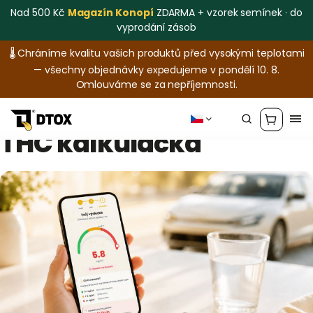
Nad 500 Kč
Magazín Konopí
ZDARMA + vzorek semínek · do
vyprodání zásob
🌡️ Chráníme kvalitu vašich produktů před vysokými teplotami
— všechny objednávky expedujeme v pondělí 10. 8.
Omlouváme se za nepříjemnosti.
THC kalkulačka