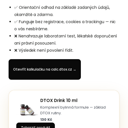
✅ Orientační odhad na základě zadaných údajů,
okamžitě a zdarma.
✅ Funguje bez registrace, cookies a trackingu — nic
o vás nesbíráme.
❌ Nenahrazuje laboratorní test, lékařské doporučení
ani právní posouzení.
❌ Výsledek není povolení řídit.
Otevřít kalkulačku na calc.dtox.cz →
DTOX Drink 10 ml
Komplexní bylinná formule — základ
DTOX rutiny.
130 Kč
Zobrazit produkt