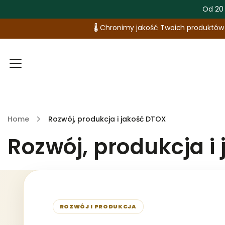
Od 20
🌡️ Chronimy jakość Twoich produktó
Wybierz DTOX
Historia DTOX
Kontakt
Home
/
Rozwój, produkcja i jakość DTOX
Rozwój, produkcja i
ROZWÓJ I PRODUKCJA