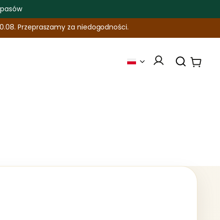
apasów
0.08. Przepraszamy za niedogodności.