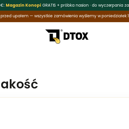
 €:
Magazín Konopí
GRATIS + próbka nasion · do wyczerpania z
w przed upałem — wszystkie zamówienia wyślemy w poniedziałek 1
Współpraca B2B
Przewodnik
 jakość