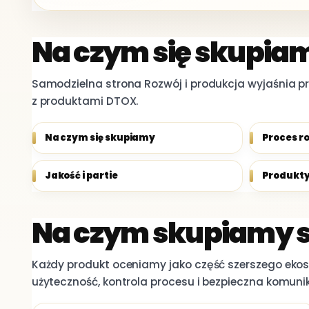
Na czym się skupia
Samodzielna strona Rozwój i produkcja wyjaśnia pro
z produktami DTOX.
Na czym się skupiamy
Proces r
Jakość i partie
Produkt
Na czym skupiamy s
Każdy produkt oceniamy jako część szerszego ekos
użyteczność, kontrola procesu i bezpieczna komuni