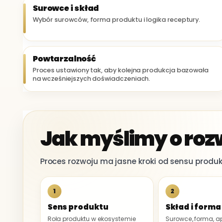
Surowce i skład
Wybór surowców, forma produktu i logika receptury.
Powtarzalność
Proces ustawiony tak, aby kolejna produkcja bazowała
na wcześniejszych doświadczeniach.
Jak myślimy o roz
Proces rozwoju ma jasne kroki od sensu produkt
1
2
Sens produktu
Skład i forma
Rola produktu w ekosystemie
Surowce, forma, ap