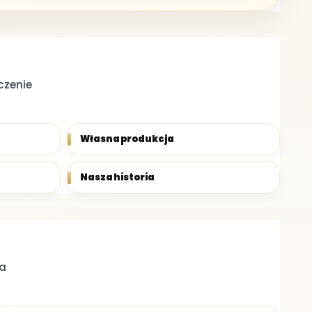
czenie
Własna produkcja
Nasza historia
na