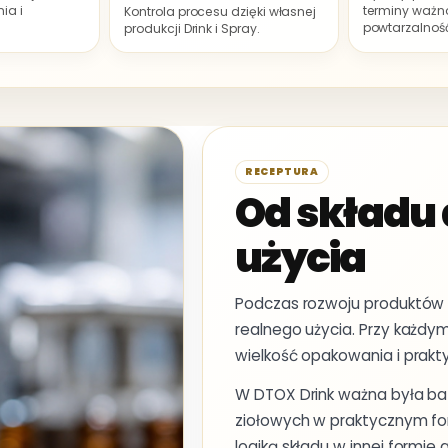
ia i
terminy ważnoś
Kontrola procesu dzięki własnej
powtarzalnoś
produkcji Drink i Spray.
RECEPTURA
Od składu
użycia
Podczas rozwoju produktów D
realnego użycia. Przy każdym
wielkość opakowania i prakt
W DTOX Drink ważna była baza
ziołowych w praktycznym fo
logiką składu w innej formie ap