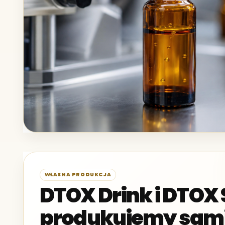
WŁASNA PRODUKCJA
DTOX Drink i DTOX
produkujemy sam