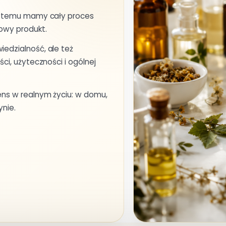
ki temu mamy cały proces
owy produkt.
edzialność, ale też
ci, użyteczności i ogólnej
ens w realnym życiu: w domu,
ynie.