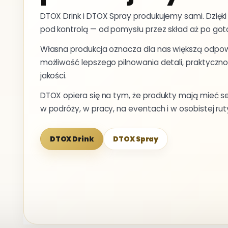
DTOX Drink i DTOX Spray produkujemy sami. Dzię
pod kontrolą — od pomysłu przez skład aż po got
Własna produkcja oznacza dla nas większą odpowi
możliwość lepszego pilnowania detali, praktycznoś
jakości.
DTOX opiera się na tym, że produkty mają mieć s
w podróży, w pracy, na eventach i w osobistej rut
DTOX Drink
DTOX Spray