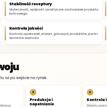
Stabilność receptury
Użyteczność, spójność i praktyczne zachowanie produktu
końcowego.
Kontrola jakości
Kontrola opakowań, etykiet, gotowych produktów, partii i
terminów ważności.
woju
u aż po wejście na rynek.
3
4
Produkcja i
Kontrola i
napełnianie
likacja,
Etykiety, prz