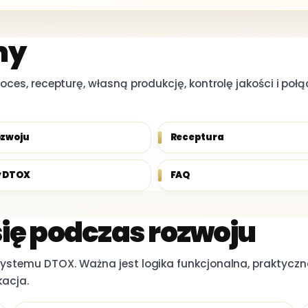
my
ces, recepturę, własną produkcję, kontrolę jakości i połą
ozwoju
Receptura
y DTOX
FAQ
ię podczas rozwoju
ystemu DTOX. Ważna jest logika funkcjonalna, praktycz
kacja.