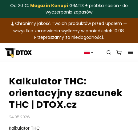
Od 20 €:
Magazín Konopí
GRATIS + próbka nasion · do
wyczerpania zapasów
🌡️ Chronimy jakość Twoich produktów przed upałem —
wszystkie zamówienia wyślemy w poniedziałek 10.08.
Przepraszamy za niedogodności.
Kalkulator THC:
orientacyjny szacunek
THC | DTOX.cz
24.05.2026
Kalkulator THC