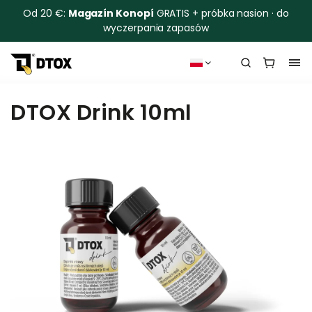
Od 20 €:
Magazín Konopí
GRATIS + próbka nasion · do
wyczerpania zapasów
DTOX Drink 10ml