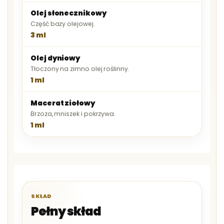
Olej słonecznikowy
Część bazy olejowej.
3 ml
Olej dyniowy
Tłoczony na zimno olej roślinny.
1 ml
Macerat ziołowy
Brzoza, mniszek i pokrzywa.
1 ml
SKŁAD
Pełny skład