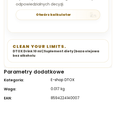
odpowiedzialnych decyzji.
Otwórz kalkulator
CLEAN YOUR LIMITS.
DTOX Drink 10 ml | Suplement diety | baza olejowa
bez alkoholu
Parametry dodatkowe
E-shop DTOX
Kategoria
:
0.017 kg
Waga
:
8594224140007
EAN
: