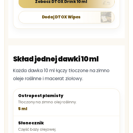
Zobacz DTOX Drink 10 ml
Dodaj DTOX Wipes
Skład jednej dawki 10 ml
Każda dawka 10 ml łączy tłoczone na zimno
oleje roślinne i macerat ziołowy.
Ostropest plamisty
Tłoczony na zimno olej roślinny.
5 ml
Słonecznik
Część bazy olejowej.