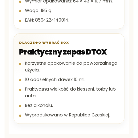
Wymiar opakowania: 64 × 43 × 107 mm.
Waga: 185 g.
EAN: 8594224140014.
DLACZEGO WYBRAĆ BOX
Praktyczny zapas DTOX
Korzystne opakowanie do powtarzalnego
użycia.
10 oddzielnych dawek 10 ml.
Praktyczna wielkość do kieszeni, torby lub
auta.
Bez alkoholu.
Wyprodukowano w Republice Czeskiej.