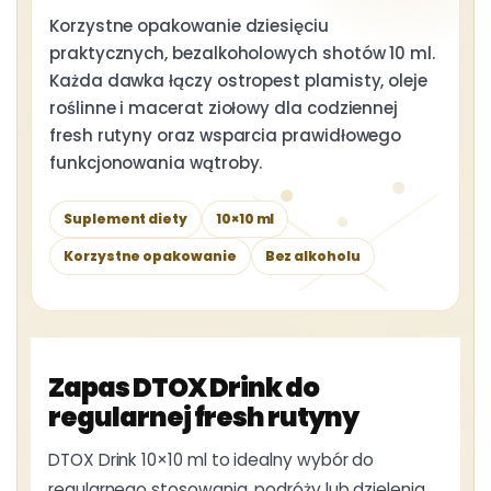
Korzystne opakowanie dziesięciu
praktycznych, bezalkoholowych shotów 10 ml.
Każda dawka łączy ostropest plamisty, oleje
roślinne i macerat ziołowy dla codziennej
fresh rutyny oraz wsparcia prawidłowego
funkcjonowania wątroby.
Suplement diety
10×10 ml
Korzystne opakowanie
Bez alkoholu
Zapas DTOX Drink do
regularnej fresh rutyny
DTOX Drink 10×10 ml to idealny wybór do
regularnego stosowania, podróży lub dzielenia