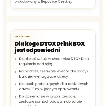
produkowany w Republice Czeskiej.
DLA KOGO
Dla kogo DTOX Drink BOX
jest odpowiedni
Dla klientów, którzy chcą mieć DTOX Drink
regularnie pod ręką.
Na podróże, festiwale, eventy, dni pracy i
bardziej wymagające okresy.
Dla osób preferujących kilka oddzielnych
dawek 10 ml w jednym opakowaniu.
Do dzielenia się w grupie, zespole,
zestawie samochodowym lub torbie