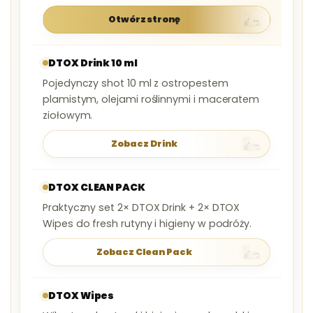
Otwórz stronę
DTOX Drink 10 ml
Pojedynczy shot 10 ml z ostropestem
plamistym, olejami roślinnymi i maceratem
ziołowym.
Zobacz Drink
DTOX CLEAN PACK
Praktyczny set 2× DTOX Drink + 2× DTOX
Wipes do fresh rutyny i higieny w podróży.
Zobacz Clean Pack
DTOX Wipes