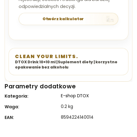
odpowiedzialnych decyzji.
Otwórz kalkulator
CLEAN YOUR LIMITS.
DTOX Drink 10×10 ml | Suplement diety | korzystne
opakowanie bez alkoholu
Parametry dodatkowe
E-shop DTOX
Kategoria
:
0.2 kg
Waga
:
8594224140014
EAN
: