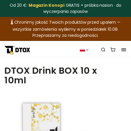
Od 20 €:
Magazín Konopí
GRATIS + próbka nasion · do
wyczerpania zapasów
🌡️ Chronimy jakość Twoich produktów przed upałem —
wszystkie zamówienia wyślemy w poniedziałek 10.08.
Przepraszamy za niedogodności.
DTOX Drink BOX 10 x
10ml