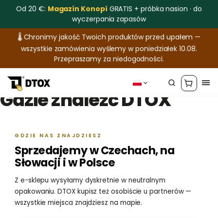
Od 20 €:
Magazín Konopí
GRATIS + próbka nasion · do
wyczerpania zapasów
🌡️ Chronimy jakość Twoich produktów przed upałem —
wszystkie zamówienia wyślemy w poniedziałek 10.08.
Przepraszamy za niedogodności.
Gdzie znaleźć DTOX
GDZIE NAS ZNAJDZIESZ
Sprzedajemy w Czechach, na
Słowacji i w Polsce
Z e-sklepu wysyłamy dyskretnie w neutralnym
opakowaniu. DTOX kupisz też osobiście u partnerów —
wszystkie miejsca znajdziesz na mapie.