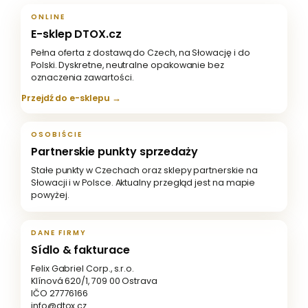
ONLINE
E-sklep DTOX.cz
Pełna oferta z dostawą do Czech, na Słowację i do
Polski. Dyskretne, neutralne opakowanie bez
oznaczenia zawartości.
Przejdź do e-sklepu →
OSOBIŚCIE
Partnerskie punkty sprzedaży
Stałe punkty w Czechach oraz sklepy partnerskie na
Słowacji i w Polsce. Aktualny przegląd jest na mapie
powyżej.
DANE FIRMY
Sídlo & fakturace
Felix Gabriel Corp., s.r.o.
Klínová 620/1, 709 00 Ostrava
IČO 27776166
info@dtox.cz