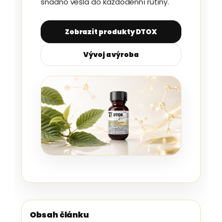
snadno vešla do každodenní rutiny.
Zobrazit produkty DTOX
Vývoj a výroba
Obsah článku