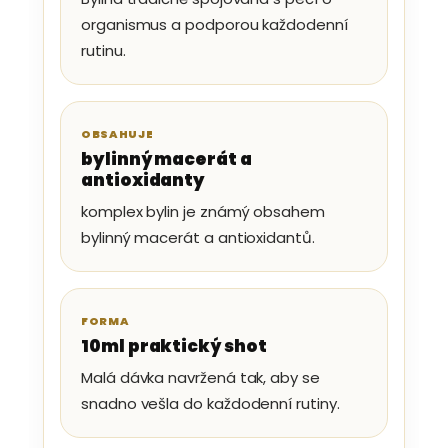
organismus a podporou každodenní
rutinu.
OBSAHUJE
bylinný macerát a
antioxidanty
komplex bylin je známý obsahem
bylinný macerát a antioxidantů.
FORMA
10ml praktický shot
Malá dávka navržená tak, aby se
snadno vešla do každodenní rutiny.