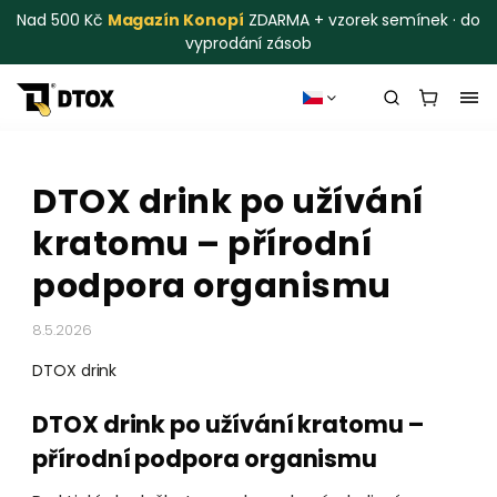
Nad 500 Kč
Magazín Konopí
ZDARMA + vzorek semínek · do
vyprodání zásob
DTOX drink po užívání
kratomu – přírodní
podpora organismu
8.5.2026
DTOX drink
DTOX drink po užívání kratomu –
přírodní podpora organismu