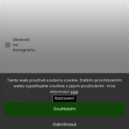
Sledovat
na
Instagramu
Tento web používá soubory cookie. Dalším procházením
webu vyjadřujete souhlas s jejich používáním. Více
informací
zde
.
Facebook
Instagram
Nastavení
Souhlasím
Copyright 2024
DTOX e-shop
. Všechna práva vyhrazena.
Vytvořil
Shoptet
| Design
Shoptak.cz
Odmítnout