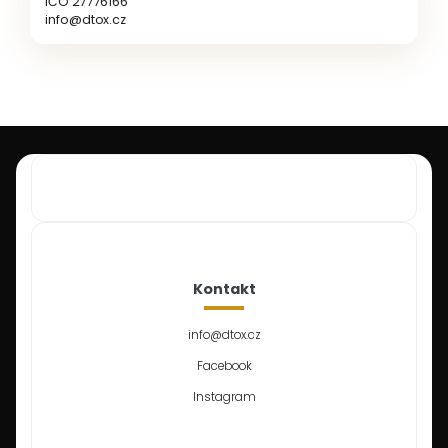
IČO 27776166
info@dtox.cz
Kontakt
info
@
dtox.cz
Facebook
Instagram