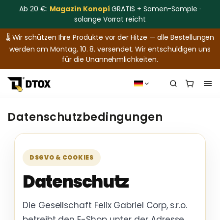
Ab 20 €:
Magazín Konopí
GRATIS + Samen-Sample ·
solange Vorrat reicht
🌡️ Wir schützen Ihre Produkte vor der Hitze — alle Bestellungen
werden am Montag, 10. 8. versendet. Wir entschuldigen uns
für die Unannehmlichkeiten.
Datenschutzbedingungen
DSGVO & COOKIES
Datenschutz
Die Gesellschaft Felix Gabriel Corp, s.r.o.
betreibt den E-Shop unter der Adresse