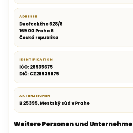
ADRESSE
Dvořeckého 628/8
169 00 Praha 6
Česká republika
IDENTIFIKATION
IČO: 28935675
DIČ: CZ28935675
AKTENZEICHEN
B 25395, Mestský súd v Prahe
Weitere Personen und Unternehme